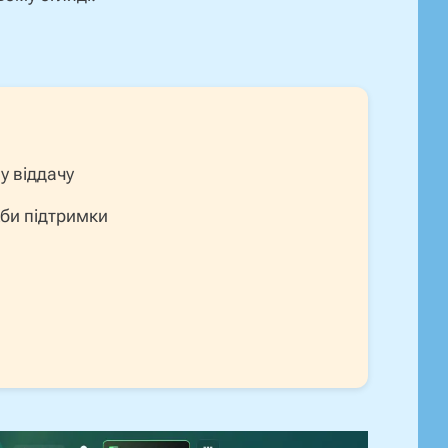
у віддачу
жби підтримки