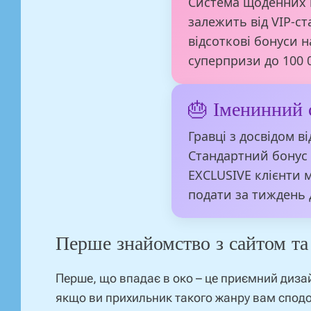
Система щоденних в
залежить від VIP-ст
відсоткові бонуси н
суперпризи до 100 
🎂 Іменинний 
Гравці з досвідом 
Стандартний бонус 
EXCLUSIVE клієнти 
подати за тиждень 
Перше знайомство з сайтом та
Перше, що впадає в око – це приємний дизай
якщо ви прихильник такого жанру вам спод