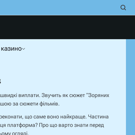
П
о
ш
у
к
 казино
в
а швидкі виплати. Звучить як сюжет “Зоряних
ішою за сюжети фільмів.
ереконати, що саме воно найкраще. Частина
ся ця платформа? Про що варто знати перед
ьому огляді.