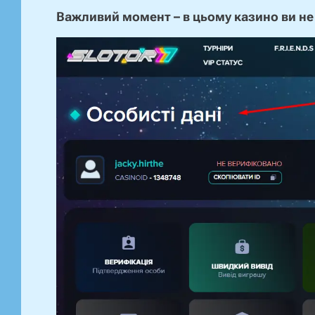
Важливий момент – в цьому казино ви не