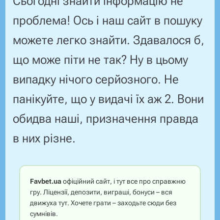
Сьогодні знайти інформацію не
проблема! Ось і наш сайт в пошуку
можете легко знайти. Здавалося б,
що може піти не так? Ну в цьому
випадку нічого серйозного. Не
панікуйте, що у видачі їх аж 2. Вони
обидва наші, призначення правда
в них різне.
Favbet.ua
офіційний сайт, і тут все про справжню
гру. Ліцензії, депозити, виграші, бонуси – вся
движуха тут. Хочете грати – заходьте сюди без
сумнівів.