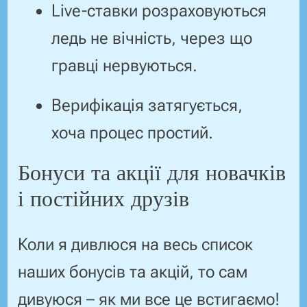
Live-ставки розраховуються
ледь не вічність, через що
гравці нервуються.
Верифікація затягується,
хоча процес простий.
Бонуси та акції для новачків
і постійних друзів
Коли я дивлюся на весь список
наших бонусів та акцій, то сам
дивуюся – як ми все це встигаємо!