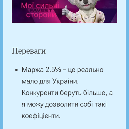
Переваги
Маржа 2.5% – це реально
мало для України.
Конкуренти беруть більше, а
я можу дозволити собі такі
коефіцієнти.