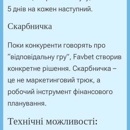
5 днів на кожен наступний.
Скарбничка
Поки конкуренти говорять про
“відповідальну гру”, Favbet створив
конкретне рішення. Скарбничка –
це не маркетинговий трюк, а
робочий інструмент фінансового
планування.
Технічні можливості: