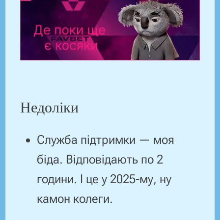
Недоліки
Служба підтримки — моя
біда. Відповідають по 2
години. І це у 2025-му, ну
камон колеги.