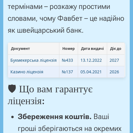
термінами – розкажу простими
словами, чому Фавбет – це надійно
як швейцарський банк.
Документ
Номер
Дата видачі
Діє до
Букмекерська ліцензія
№433
13.12.2022
2027
Казино ліцензія
№137
05.04.2021
2026
🛡️ Що вам гарантує
ліцензія:
Збереження коштів.
Ваші
гроші зберігаються на окремих