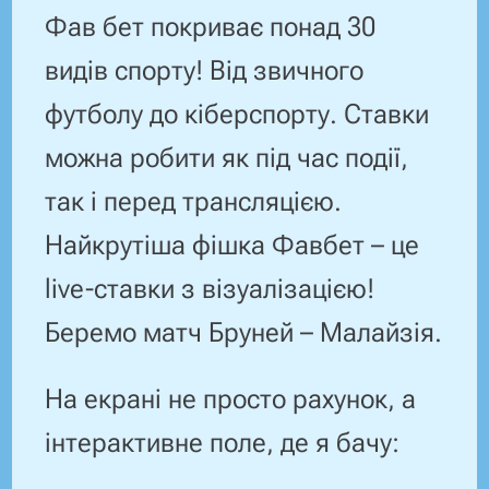
Фав бет покриває понад 30
видів спорту! Від звичного
футболу до кіберспорту. Ставки
можна робити як під час події,
так і перед трансляцією.
Найкрутіша фішка Фавбет – це
live-ставки з візуалізацією!
Беремо матч Бруней – Малайзія.
На екрані не просто рахунок, а
інтерактивне поле, де я бачу: