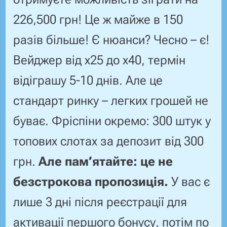
226,500 грн! Це ж майже в 150
разів більше! Є нюанси? Чесно – є!
Вейджер від х25 до х40, термін
відіграшу 5-10 днів. Але це
стандарт ринку – легких грошей не
буває. Фріспіни окремо: 300 штук у
топових слотах за депозит від 300
грн.
Але пам’ятайте: це не
безстрокова пропозиція.
У вас є
лише 3 дні після реєстрації для
активації першого бонусу, потім по