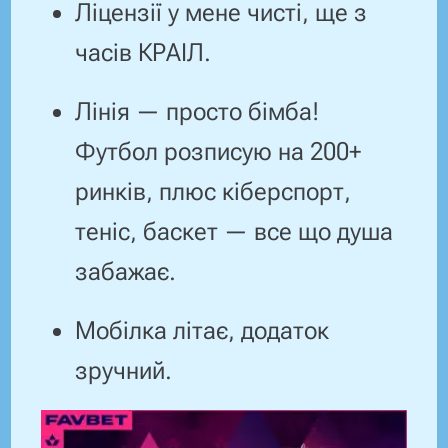
Ліцензії у мене чисті, ще з
часів КРАІЛ.
Лінія — просто бімба!
Футбол розписую на 200+
ринків, плюс кіберспорт,
теніс, баскет — все що душа
забажає.
Мобілка літає, додаток
зручний.