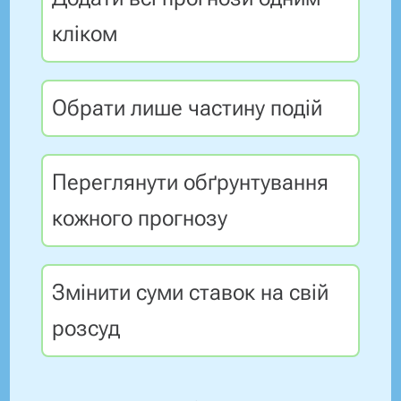
кліком
Обрати лише частину подій
Переглянути обґрунтування
кожного прогнозу
Змінити суми ставок на свій
розсуд