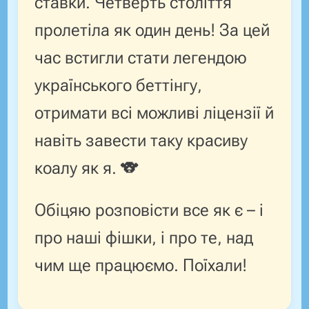
ставки. Четверть століття
пролетіла як один день! За цей
час встигли стати легендою
українського беттінгу,
отримати всі можливі ліцензії й
навіть завести таку красиву
коалу як я. 🐨
Обіцяю розповісти все як є – і
про наші фішки, і про те, над
чим ще працюємо. Поїхали!