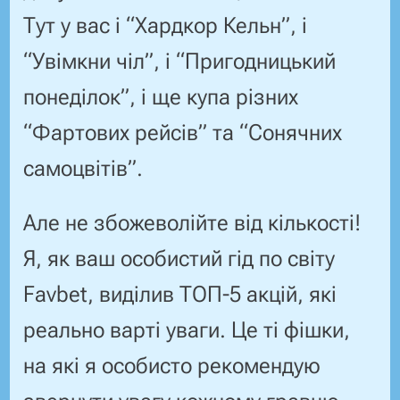
Тут у вас і “Хардкор Кельн”, і
“Увімкни чіл”, і “Пригодницький
понеділок”, і ще купа різних
“Фартових рейсів” та “Сонячних
самоцвітів”.
Але не збожеволійте від кількості!
Я, як ваш особистий гід по світу
Favbet, виділив ТОП-5 акцій, які
реально варті уваги. Це ті фішки,
на які я особисто рекомендую