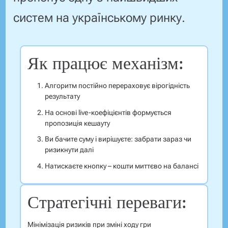
систем на українському ринку.
Як працює механізм:
Алгоритм постійно перераховує вірогідність
результату
На основі live-коефіцієнтів формується
пропозиція кешауту
Ви бачите суму і вирішуєте: забрати зараз чи
ризикнути далі
Натискаєте кнопку – кошти миттєво на балансі
Стратегічні переваги:
Мінімізація ризиків при зміні ходу гри