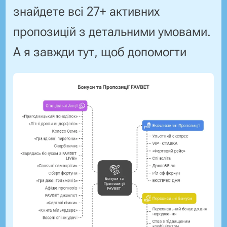
знайдете всі 27+ активних
пропозицій з детальними умовами.
А я завжди тут, щоб допомогти