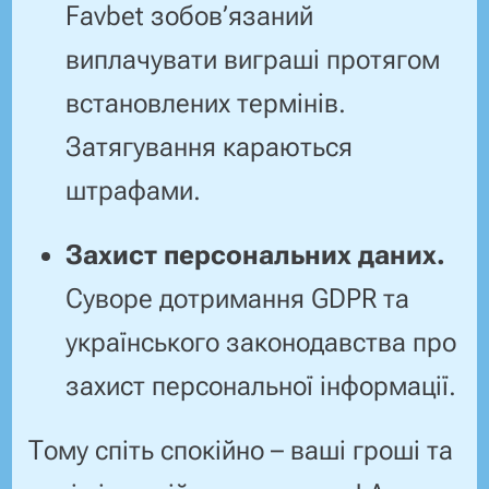
Favbet зобов’язаний
виплачувати виграші протягом
встановлених термінів.
Затягування караються
штрафами.
Захист персональних даних.
Суворе дотримання GDPR та
українського законодавства про
захист персональної інформації.
Тому спіть спокійно – ваші гроші та