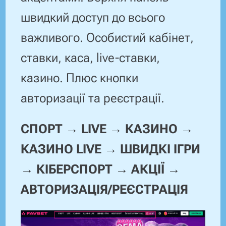
швидкий доступ до всього
важливого. Особистий кабінет,
ставки, каса, live-ставки,
казино. Плюс кнопки
авторизації та реєстрації.
СПОРТ → LIVE → КАЗИНО →
КАЗИНО LIVE → ШВИДКІ ІГРИ
→ КІБЕРСПОРТ → АКЦІЇ →
АВТОРИЗАЦІЯ/РЕЄСТРАЦІЯ